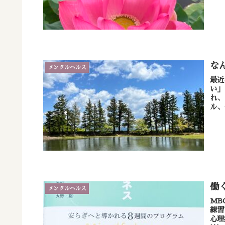
な
メンタルヘルス
最近
い」
れ、
ル、
働
メンタルヘルス
MB
練習
心理