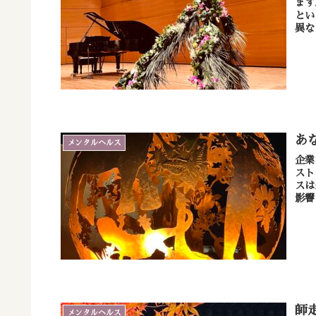
ます
という
異な
あ
メンタルヘルス
企業
スト
スは
影響
師
メンタルヘルス