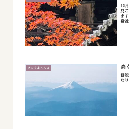
12
見ご
ます
身近
高
メンタルヘルス
普段とは違う目
なり