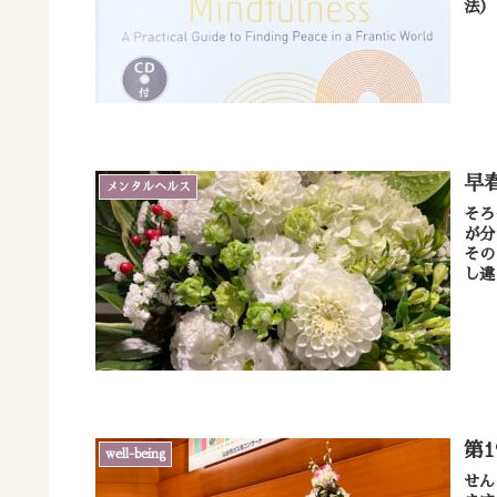
法）
早
メンタルヘルス
そろ
が分
その
第
well-being
せん