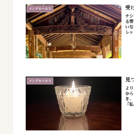
受
メンタルヘルス
チシ
る雪の
いな
レッ
見
メンタルヘルス
より
から
き、
「私