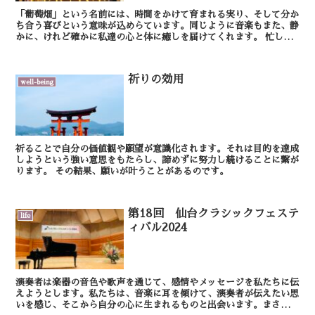
「葡萄畑」という名前には、時間をかけて育まれる実り、そして分か
ち合う喜びという意味が込めらています。同じように音楽もまた、静
かに、けれど確かに私達の心と体に癒しを届けてくれます。 忙しさ
や不安に満ちた現代だからこそ、意識的に音楽に耳...
祈りの効用
well-being
祈ることで自分の価値観や願望が意識化されます。それは目的を達成
しようという強い意思をもたらし、諦めずに努力し続けることに繋が
ります。 その結果、願いが叶うことがあるのです。
第18回 仙台クラシックフェステ
life
ィバル2024
演奏者は楽器の音色や歌声を通じて、感情やメッセージを私たちに伝
えようとします。私たちは、音楽に耳を傾けて、演奏者が伝えたい思
いを感じ、そこから自分の心に生まれるものと出会います。まさに一