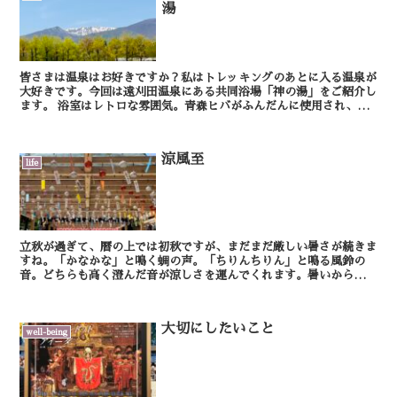
湯
皆さまは温泉はお好きですか？私はトレッキングのあとに入る温泉が
大好きです。今回は遠刈田温泉にある共同浴場「神の湯」をご紹介し
ます。 浴室はレトロな雰囲気。青森ヒバがふんだんに使用され、そ
の香りに包まれながら入浴することができます。温...
涼風至
life
立秋が過ぎて、暦の上では初秋ですが、まだまだ厳しい暑さが続きま
すね。「かなかな」と鳴く蜩の声。「ちりんちりん」と鳴る風鈴の
音。どちらも高く澄んだ音が涼しさを運んでくれます。暑いからこ
そ、少しの涼しさが心地よく、ありがたく感じられます。 ...
大切にしたいこと
well-being