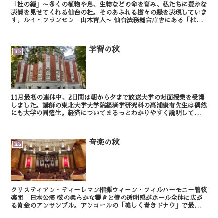
「杜の緑」〜多くの植物や鳥、生物などの命を育み、私たちに豊かな
表情を見せてくれる仙台の杜。そのあふれる樹々の緑を表現していま
す。ルイ・フランセン 山木育人〜 仙台法務総合庁舎にある「杜の
緑」。 ...
学習の秋
life
11月最初の連休中、2日間は朝から夕まで放送大学の対面授業を受講
しました。講師の東北大学大学院経済学研究科の高浦康有先生は偶然
にも大学の同窓生。経済についてまるっとわかりやすく説明していた
だきました。普段と全く違う分野の講義だけに、単位認...
音楽の秋
life
クリスティアン・ティーレマン指揮ウィーン・フィルハーモニー管弦
楽団 日本公演 弦の柔らかな響きと管の透明感がホール全体に広が
る黄金のアンサンブル。アンコールの「美しく青きドナウ」で最高に
盛り上がりました。会場は祝祭感に溢れて、まるで...