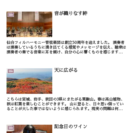
期一会ですね。 生の演奏を聴きに、是非音楽会に...
音が織りなす絆
life
仙台フィルハーモニー管弦楽団は創立50周年を迎えました。 演奏者
は演奏しているうちに湧き出てくる感覚やメッセージを伝え、聴衆は
演奏者の奏でる音楽に耳を傾け、自分の心に響くものを感じます。演
奏者も聴衆も、音の感覚を共有するコミュニケー...
天に広がる
life
こちらは宮城、岩手、秋田の3県にまたがる栗駒山。春は高山植物、
秋は紅葉を楽しむことができます。 山に登ると、日々思い煩ってい
ることが大した事ではないように感じられます。現実の問題は何一つ
解決しないけれども、問題を遠くから眺めて、「ま...
記念日のワイン
life