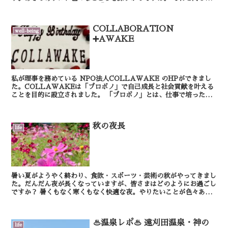
うに、物事に取り組むときも「きっとできるはず」...
COLLABORATION
well-being
➕AWAKE
私が理事を務めている NPO法人COLLAWAKE のHPができまし
た。COLLAWAKEは「プロボノ」で自己成長と社会貢献を叶える
ことを目的に設立されました。 「プロボノ」とは、仕事で培ったス
キルや知識を活かして取り組む、社会貢...
秋の夜長
life
暑い夏がようやく終わり、食欲・スポーツ・芸術の秋がやってきまし
た。だんだん夜が長くなっていますが、皆さまはどのようにお過ごし
ですか？ 暑くもなく寒くもなく快適な夜。やりたいことが色々ある
と、眠るのがもったいない！なんて思ってしまいま...
♨️温泉レポ♨️ 遠刈田温泉・神の
life