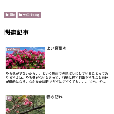
life
well-being
関連記事
よい習慣を
well-being
やる気がでないから、、という理由で先延ばしにしていることってあ
りますよね。やる気がないときって、行動に移す判断をすること自体
が億劫になり、なかなか決断できずにぐずぐずと、、。 でも、やる
気のあるなし、に関わらず、行動を起こすこと、続...
春の訪れ
life