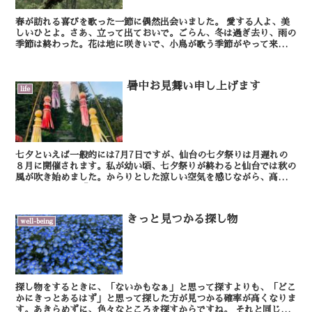
春が訪れる喜びを歌った一節に偶然出会いました。 愛する人よ、美
しいひとよ。さあ、立って出ておいで。ごらん、冬は過ぎ去り、雨の
季節は終わった。花は地に咲きいで、小鳥が歌う季節がやって来た。
この国にも 山鳩の声が聞こえる。いちじくの実は...
暑中お見舞い申し上げます
life
七夕といえば一般的には7月7日ですが、仙台の七夕祭りは月遅れの
８月に開催されます。私が幼い頃、七夕祭りが終わると仙台では秋の
風が吹き始めました。からりとした涼しい空気を感じながら、高い青
空を見上げて、「ああ夏も終わるんだなぁ」となんとなく...
きっと見つかる探し物
well-being
探し物をするときに、「ないかもなぁ」と思って探すよりも、「どこ
かにきっとあるはず」と思って探した方が見つかる確率が高くなりま
す。あきらめずに、色々なところを探すからですね。 それと同じよ