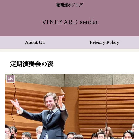
葡萄畑のブログ
VINEYARD-sendai
About Us
Privacy Policy
定期演奏会の夜
life