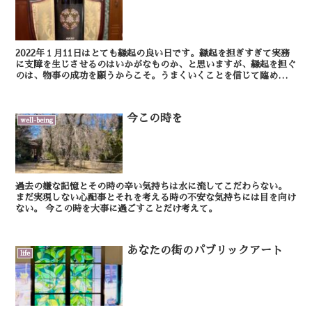
2022年１月11日はとても縁起の良い日です。縁起を担ぎすぎて実務
に支障を生じさせるのはいかがなものか、と思いますが、縁起を担ぐ
のは、物事の成功を願うからこそ。うまくいくことを信じて臨めば、
実力が発揮できそうな気がします。 こちらは...
今この時を
well-being
過去の嫌な記憶とその時の辛い気持ちは水に流してこだわらない。
まだ実現しない心配事とそれを考える時の不安な気持ちには目を向け
ない。 今この時を大事に過ごすことだけ考えて。
あなたの街のパブリックアート
life