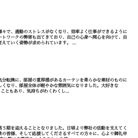
様々で、通勤のストレスがなくなり、効率よく仕事ができるように
ートワークの弊害も出てきており、自己の心身へ関心を向けて、自
己を律し、臨機応変に行動を変えていく姿勢が求められています。 ...
気分転換に、部屋の重厚感があるカーテンを柔らかな素材のものに
しくなり、部屋全体が軽やかな雰囲気になりました。大好きな
ということもあり、気持ちがわくわくし...
第５期を迎えることとなりました。日頃より弊社の活動を支えてく
業の皆様、そして応援してくださるすべての方々に、心より御礼申