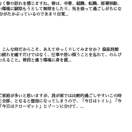
なく春の訪れを感じますね。春は、卒業、就職、転職、部署移動、
い環境に馴染もうとして無理をしたり、気を張って過ごしがちにな
て、気分がたかぶっているのであまり自覚...
んな時だからこそ、あえてゆっくりしてみませか？ 温泉旅館
の疲れを癒すだけではなく、仕事や思い煩うことを忘れて、のんび
えること。普段と違う環境に身を置...
ご家庭が多いと思いますが、我が家では比較的過ごしやすいこの時
に全部、となると億劫になってしまうので、「今日はトイレ」「今
今日はクローゼット」とゾーンに分けて、...