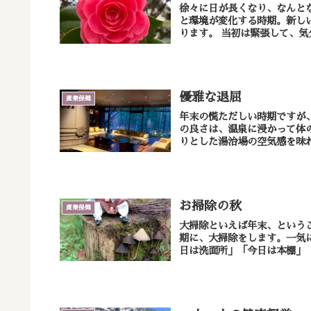
徐々に日が長くなり、なんと
と環境が変化する時期。新し
ります。 当初は緊張し
優雅な退屈
産業保健
年末の慌ただしい時期ですが、こ
の良さは、温泉に浸かって体
りとした湯治場の空気感を味わ
お掃除の秋
産業保健
大掃除といえば年末、という
期に、大掃除をします。一気
日は洗面所」「今日は本棚」「