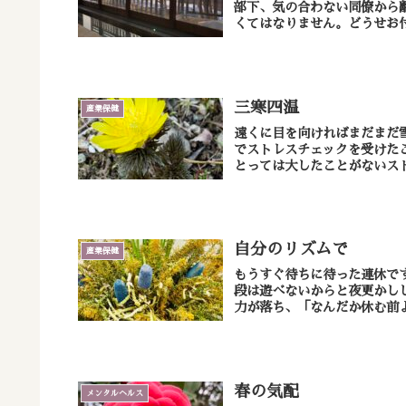
部下、気の合わない同僚から
くてはなりません。どうせお付
三寒四温
産業保健
遠くに目を向ければまだまだ雪山が
でストレスチェックを受けた
とっては大したことがないスト
自分のリズムで
産業保健
もうすぐ待ちに待った連休で
段は遊べないからと夜更かし
力が落ち、「なんだか休む前よ
春の気配
メンタルヘルス