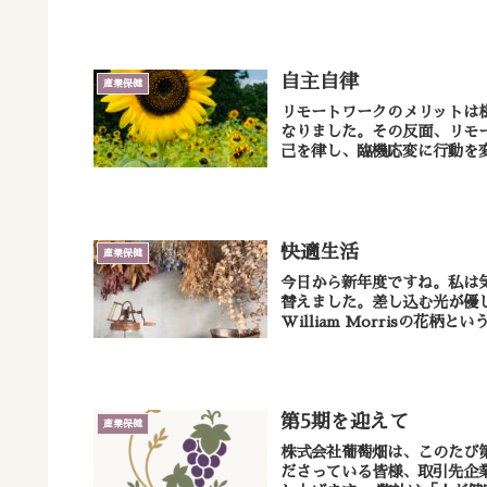
自主自律
産業保健
リモートワークのメリットは
なりました。その反面、リモ
快適生活
産業保健
今日から新年度ですね。私は
替えました。差し込む光が優
William Morrisの花柄
第5期を迎えて
産業保健
株式会社葡萄畑は、このたび
ださっている皆様、取引先企