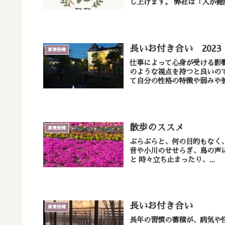
し上げます。 弊社は
長いお付き合い 2023
産業保健
仕事によって心身が受ける影
のような視点を持つと良いのでしょうか。 みなさんは就職活動の
散歩のススメ
産業保健
ぶらぶらと、何の目的もなく、ただ歩くだけ 周りの景色に目を向
音や小川のせせらぎ、鳥の声に耳をすます ただそれだけです 目
と 時々立ち止まったり、...
長いお付き合い
産業保健
長年の習慣の蓄積が、病気や