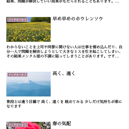
結果、問題が解決していい成果がもたらされることもあります。で
も、なかなか事態が打開できずに、次第に問題に対峙するエ...
早め早めのホウレンソウ
メンタルヘルス
わからないことを上司や同僚に聞けない人は仕事を溜め込んだり、自
分一人で問題を解決しようとして大きなミスを引き起こしてしまい、
その結果メンタル面の不調に陥ってしまうことがあります。ですか
ら、この「報告・連絡・相談＝ホウレンソウ」はとても大事...
高く、遠く
メンタルヘルス
普段とは違う目線で 高く、遠くを 眺めてみる 少しだけ気持ちが楽に
なります
春の気配
メンタルヘルス