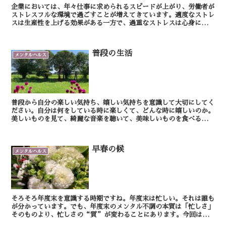
企業においては、年々仕事に求められるスピードが上がり、労働者が
ストレスフルな環境で過ごすことが増えてきています。適度なストレ
スは生産性を上げる効果がある一方で、過重なストレスは心身に悪い
影響を及ぼします。そしてそのストレスは慢性的であれば...
普段の生活
メンタルヘルス
普段から自分の楽しい気持ち、嬉しい気持ちを意識して大切にしてく
ださい。自分は何をしている時に楽しくて、どんな時に嬉しいのか。
美しいものを見て、綺麗な音楽を聴いて、美味しいものを食べる・・
着心地の良い服を着て、居心地の良い場所で過ご...
早春の候
メンタルヘルス
そろそろ年度末を意識する時期ですね。年度末は忙しい。それは誰も
が分かっています。でも、年度末のメンタル不調の本質は「忙しさ」
そのものより、忙しさの“質”が変わることにあります。今回は、
少し違う角度から年度末の心の疲れを見てみましょう。 ...