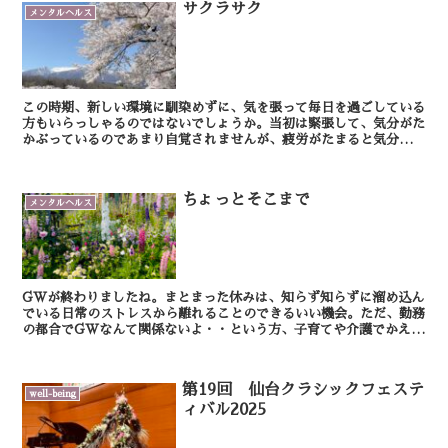
サクラサク
メンタルヘルス
この時期、新しい環境に馴染めずに、気を張って毎日を過ごしている
方もいらっしゃるのではないでしょうか。当初は緊張して、気分がた
かぶっているのであまり自覚されませんが、疲労がたまると気分が落
ちこみやすくなります。上手く気分転換できる方はいいの...
ちょっとそこまで
メンタルヘルス
GWが終わりましたね。まとまった休みは、知らず知らずに溜め込ん
でいる日常のストレスから離れることのできるいい機会。ただ、勤務
の都合でGWなんて関係ないよ・・という方、子育てや介護でかえっ
て大変だった・・という方もいらっしゃると思います。遠...
第19回 仙台クラシックフェステ
well-being
ィバル2025