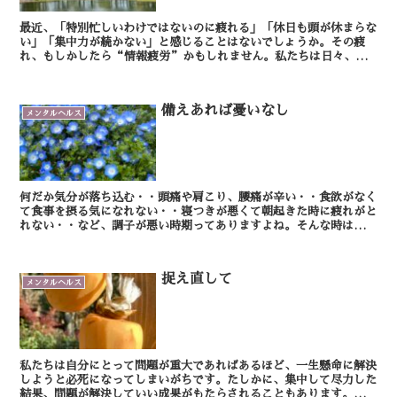
最近、「特別忙しいわけではないのに疲れる」「休日も頭が休まらな
い」「集中力が続かない」と感じることはないでしょうか。その疲
れ、もしかしたら“情報疲労”かもしれません。私たちは日々、メ
ール、チャット、SNSなど、大量の情報に囲まれて働いてい...
備えあれば憂いなし
メンタルヘルス
何だか気分が落ち込む・・頭痛や肩こり、腰痛が辛い・・食欲がなく
て食事を摂る気になれない・・寝つきが悪くて朝起きた時に疲れがと
れない・・など、調子が悪い時期ってありますよね。そんな時は調子
の悪さに巻き込まれて、なかなか自分を客観的に見ること...
捉え直して
メンタルヘルス
私たちは自分にとって問題が重大であればあるほど、一生懸命に解決
しようと必死になってしまいがちです。たしかに、集中して尽力した
結果、問題が解決していい成果がもたらされることもあります。で