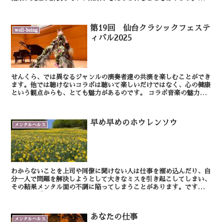
も、なかなか事態が打開できずに、次第に問題に対峙するエ...
第19回 仙台クラシックフェステ
well-being
ィバル2025
せんくら、では異なるジャンルの演奏者達の共演を楽しむことができ
ます。他では聴けないコラボは聴いて楽しいだけではなく、心の健康
という観点からも、とても魅力があるのです。 コラボ音楽の魅力
は、異なる音色がぶつかり合いながらも、最終的にひ...
早め早めのホウレンソウ
メンタルヘルス
わからないことを上司や同僚に聞けない人は仕事を溜め込んだり、自
分一人で問題を解決しようとして大きなミスを引き起こしてしまい、
その結果メンタル面の不調に陥ってしまうことがあります。ですか
ら、この「報告・連絡・相談＝ホウレンソウ」はとても大事...
あなたの仕事
メンタルヘルス