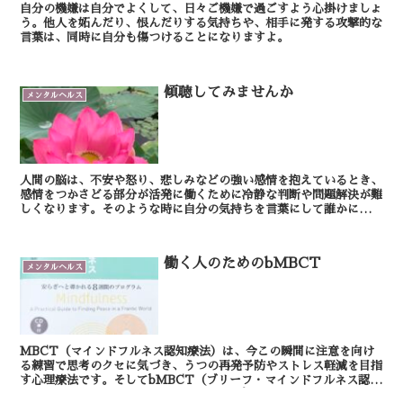
自分の機嫌は自分でよくして、日々ご機嫌で過ごすよう心掛けましょ
う。他人を妬んだり、恨んだりする気持ちや、相手に発する攻撃的な
言葉は、同時に自分も傷つけることになりますよ。
傾聴してみませんか
メンタルヘルス
人間の脳は、不安や怒り、悲しみなどの強い感情を抱えているとき、
感情をつかさどる部分が活発に働くために冷静な判断や問題解決が難
しくなります。そのような時に自分の気持ちを言葉にして誰かに話す
と、脳の理性的な判断を行う部分が活性化し、感情の興奮...
働く人のためのbMBCT
メンタルヘルス
MBCT（マインドフルネス認知療法）は、今この瞬間に注意を向け
る練習で思考のクセに気づき、うつの再発予防やストレス軽減を目指
す心理療法です。そしてbMBCT（ブリーフ・マインドフルネス認知
療法）は、MBCTを短時間・簡略化したプログラムで...