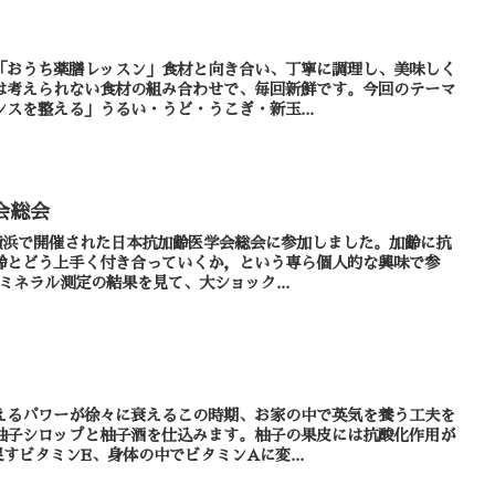
「おうち薬膳レッスン」食材と向き合い、丁寧に調理し、美味しく
は考えられない食材の組み合わせで、毎回新鮮です。今回のテーマ
スを整える」うるい・うど・うこぎ・新玉...
会総会
コ横浜で開催された日本抗加齢医学会総会に参加しました。加齢に抗
齢とどう上手く付き合っていくか，という専ら個人的な興味で参
ミネラル測定の結果を見て、大ショック...
えるパワーが徐々に衰えるこの時期、お家の中で英気を養う工夫を
柚子シロップと柚子酒を仕込みます。柚子の果皮には抗酸化作用が
すビタミンE、身体の中でビタミンAに変...