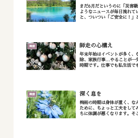
まだ6月だというのに「災害
ようなニュースが毎日流れていますね。 職場によって声がけは様々
師走の心構え
健康
年末年始はイベントが多く、
除、家族行事…やることが一
時期です。仕事でも私生活でも
深く息を
健康
梅雨の時期は身体が重く、な
ために、ちょっと工夫をしてみませんか？ 自律神経のバランスが
ちに体調が悪くなります。そこ