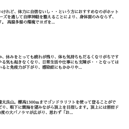
いけれど、体力に自信ないし・・という方におすすめなのがホット
精神面での安定をもたらします。 高温多湿の環境でヨガを...
か、休みをとっても疲れが残り、体も気持ちもだるくなりがちです
やる気も起きなくなり、日常生活や仕事にも支障が・・となっては
ると免疫力が下がり、感染症にもかかりや...
太良山。標高1300mまでゴンドラリフトを使って登ることがで
だり、眼下に雲海を望みながら頂上を目指します。頂上には溶岩ド
0度の大パノラマが広がり、思わず「お...