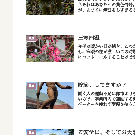
らそれはあなたへの黄色信号。
が、あまりに無理をしすぎると
三寒四温
健康
今年は暖かい日が続き、この
も。寒暖の差が激しいこの時期、自
にコントロールすることはでき
貯筋、してますか？
健康
働く人の運動不足は都市より
いので、事業所内で運動する機会を意識
ご安全に、そしてお大
健康