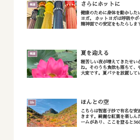
さらにホットに
健康
健康のために身体を動かした
ヨガ。 ホットヨガは呼吸やポーズを通して自律神経を整えることにより、身体面のみならず、
夏を迎える
健康
寝苦しい夜が増えてきたせい
ね。そのうち食欲も落ちて、
大変です。夏バテを放置してい
ほんとの空
life
こちらは智恵子抄で有名な安達
きます。綺麗な紅葉を楽しん
ームがあり、ここを登ると36