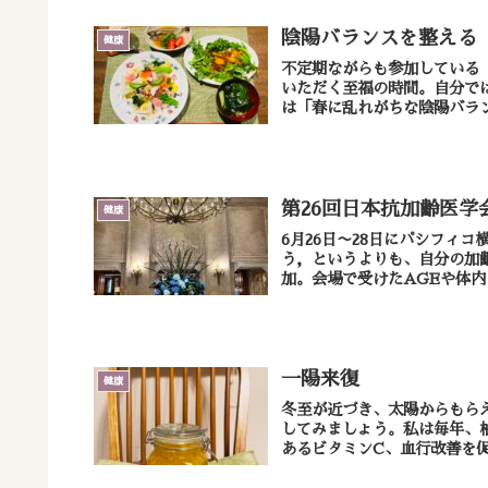
陰陽バランスを整える
健康
不定期ながらも参加している
いただく至福の時間。自分で
は「春に乱れがちな陰陽バラン
第26回日本抗加齢医学
健康
6月26日〜28日にパシフィ
う，というよりも、自分の加
加。会場で受けたAGEや体内
一陽来復
健康
冬至が近づき、太陽からもら
してみましょう。私は毎年、
あるビタミンC、血行改善を促