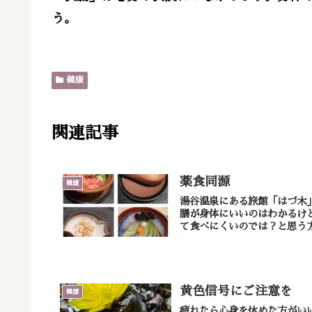
う。
健康
関連記事
薬食同源
健康
湯谷温泉にある旅館「はづ木」の薬膳料理 薬膳料理は食材が持つ
膳が身体にいいのはわかるけ
て食べにくいのでは？と思う方
黄色信号にご注意を
健康
疲れたら心身を休めた方がい