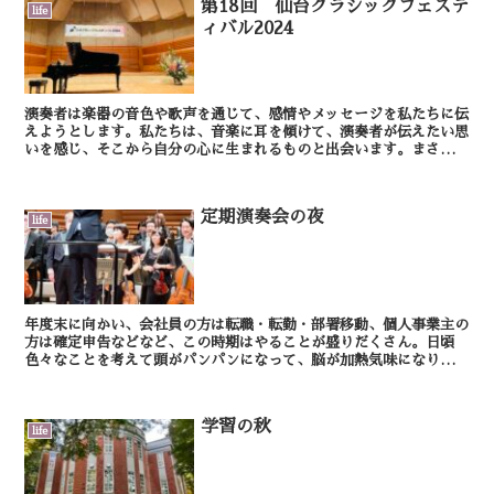
第18回 仙台クラシックフェステ
life
ィバル2024
演奏者は楽器の音色や歌声を通じて、感情やメッセージを私たちに伝
えようとします。私たちは、音楽に耳を傾けて、演奏者が伝えたい思
いを感じ、そこから自分の心に生まれるものと出会います。まさに一
期一会ですね。 生の演奏を聴きに、是非音楽会に...
定期演奏会の夜
life
年度末に向かい、会社員の方は転職・転勤・部署移動、個人事業主の
方は確定申告などなど、この時期はやることが盛りだくさん。日頃
色々なことを考えて頭がパンパンになって、脳が加熱気味になります
よね。職場から自宅に帰ってきても、ついついアレもやらな...
学習の秋
life