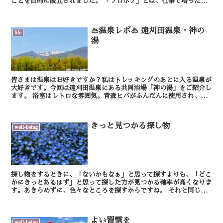
ことを目的に設立されました。 「プロボノ」とは、仕事で培ったス
キルや知識を活かして取り組む、社会貢...
♨️温泉レポ♨️ 遠刈田温泉・神の
life
湯
皆さまは温泉はお好きですか？私はトレッキングのあとに入る温泉が
大好きです。今回は遠刈田温泉にある共同浴場「神の湯」をご紹介し
ます。 浴室はレトロな雰囲気。青森ヒバがふんだんに使用され、そ
の香りに包まれながら入浴することができます。温...
きっと見つかる探し物
well-being
探し物をするときに、「ないかもなぁ」と思って探すよりも、「どこ
かにきっとあるはず」と思って探した方が見つかる確率が高くなりま
す。あきらめずに、色々なところを探すからですね。 それと同じよ
うに、物事に取り組むときも「きっとできるはず」...
よい習慣を
well-being