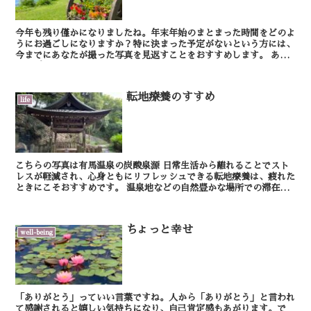
今年も残り僅かになりましたね。年末年始のまとまった時間をどのよ
うにお過ごしになりますか？特に決まった予定がないという方には、
今までにあなたが撮った写真を見返すことをおすすめします。 あな
たはプライベートでどのような時に何の写真を撮り...
転地療養のすすめ
life
こちらの写真は有馬温泉の炭酸泉源 日常生活から離れることでスト
レスが軽減され、心身ともにリフレッシュできる転地療養は、疲れた
ときにこそおすすめです。 温泉地などの自然豊かな場所での滞在は
特に効果的。温泉にゆっくり浸かることで心...
ちょっと幸せ
well-being
「ありがとう」っていい言葉ですね。人から「ありがとう」と言われ
て感謝されると嬉しい気持ちになり、自己肯定感もあがります。で