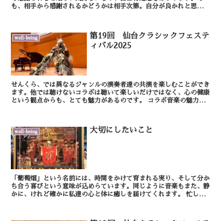
も、相手から感謝されるかどうかは相手次第。自分が良かれと思った
ことが相手にどう受け取られるかはわかりません。感謝され...
第19回 仙台クラシックフェステ
well-being
ィバル2025
せんくら、では異なるジャンルの演奏者達の共演を楽しむことができ
ます。他では聴けないコラボは聴いて楽しいだけではなく、心の健康
という観点からも、とても魅力があるのです。 コラボ音楽の魅力
は、異なる音色がぶつかり合いながらも、最終的にひ...
大切にしたいこと
well-being
「葡萄畑」という名前には、時間をかけて育まれる実り、そして分か
ち合う喜びという意味が込めらています。同じように音楽もまた、静
かに、けれど確かに私達の心と体に癒しを届けてくれます。 忙しさ
や不安に満ちた現代だからこそ、意識的に音楽に耳...