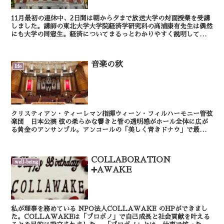
11月最初の連休中、2日間は朝から夕まで放送大学の対面授業を受講
しました。講師の東北大学大学院経済学研究科の高浦康有先生は偶然
にも大学の同窓生。経済についてまるっとわかりやすく説明していた
だきました。普段と全く違う分野の講義だけに、単位認...
音楽の秋
life
クリスティアン・ティーレマン指揮ウィーン・フィルハーモニー管弦
楽団 日本公演 弦の柔らかな響きと管の透明感がホール全体に広が
る黄金のアンサンブル。アンコールの「美しく青きドナウ」で最高に
盛り上がりました。会場は祝祭感に溢れて、まるで...
COLLABORATION
well-being
➕AWAKE
私が理事を務めている NPO法人COLLAWAKE のHPができまし
た。COLLAWAKEは「プロボノ」で自己成長と社会貢献を叶える