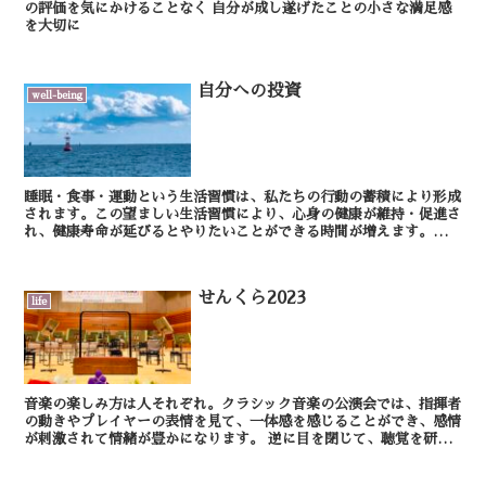
の評価を気にかけることなく 自分が成し遂げたことの小さな満足感
を大切に
自分への投資
well-being
睡眠・食事・運動という生活習慣は、私たちの行動の蓄積により形成
されます。この望ましい生活習慣により、心身の健康が維持・促進さ
れ、健康寿命が延びるとやりたいことができる時間が増えます。ま
た、生活の質が上がって効率よく仕事ができると、資産が増...
せんくら2023
life
音楽の楽しみ方は人それぞれ。クラシック音楽の公演会では、指揮者
の動きやプレイヤーの表情を見て、一体感を感じることができ、感情
が刺激されて情緒が豊かになります。 逆に目を閉じて、聴覚を研ぎ
澄まして音に集中することもおすすめ。しなければ...