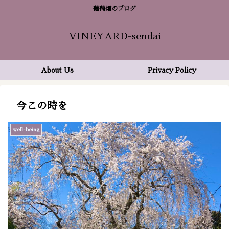
葡萄畑のブログ
VINEYARD-sendai
About Us
Privacy Policy
今この時を
well-being