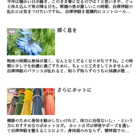
今年は暖かい日が続き、このまま春になるのでは？と思いきや、ぐっ
と冷え込んで雪が降る日も。寒暖の差が激しいこの時期、自律神経の
乱れには気をつけたいですね。 自律神経を意識的にコントロールす
ることはできませんが、整うように工夫する余地は...
深く息を
健康
梅雨の時期は身体が重く、なんとなくだるくなりがちですね。この時
期に少しでも快適に過ごすために、ちょっと工夫をしてみませんか？
自律神経のバランスが乱れると、知らず知らずのうちに体調が悪くな
ります。そこで、日常で簡単に実践することがで...
さらにホットに
健康
健康のために身体を動かしたいけれど、体力に自信ないし・・という
方におすすめなのがホットヨガ。 ホットヨガは呼吸やポーズを通し
て自律神経を整えることにより、身体面のみならず、精神面での安定
をもたらします。 高温多湿の環境でヨガを...