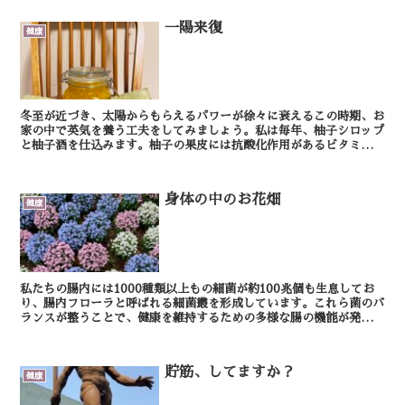
一陽来復
健康
冬至が近づき、太陽からもらえるパワーが徐々に衰えるこの時期、お
家の中で英気を養う工夫をしてみましょう。私は毎年、柚子シロップ
と柚子酒を仕込みます。柚子の果皮には抗酸化作用があるビタミン
C、血行改善を促すビタミンE、身体の中でビタミンAに変...
身体の中のお花畑
健康
私たちの腸内には1000種類以上もの細菌が約100兆個も生息してお
り、腸内フローラと呼ばれる細菌叢を形成しています。これら菌のバ
ランスが整うことで、健康を維持するための多様な腸の機能が発揮で
きます。 ところが腸は敏感ですから、生活習...
貯筋、してますか？
健康