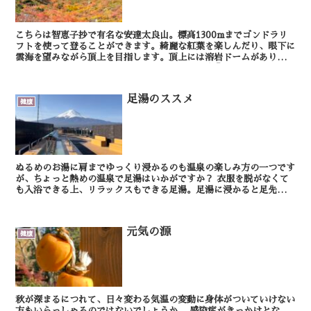
こちらは智恵子抄で有名な安達太良山。標高1300mまでゴンドラリ
フトを使って登ることができます。綺麗な紅葉を楽しんだり、眼下に
雲海を望みながら頂上を目指します。頂上には溶岩ドームがあり、こ
こを登ると360度の大パノラマが広がり、思わず「お...
足湯のススメ
健康
ぬるめのお湯に肩までゆっくり浸かるのも温泉の楽しみ方の一つです
が、ちょっと熱めの温泉で足湯はいかがですか？ 衣服を脱がなくて
も入浴できる上、リラックスもできる足湯。足湯に浸かると足先の血
管が拡張し、温まった血液がふくらはぎを通して全...
元気の源
健康
秋が深まるにつれて、日々変わる気温の変動に身体がついていけない
方もいらっしゃるのではないでしょうか。 感染症がきっかけとな