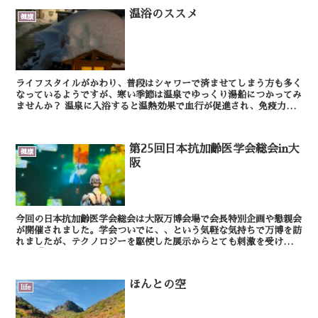
温浴のススメ
健康
ライフスタイルがかわり、普段はシャワーで済ませてしまう方も多く
なっているようですが、寒い季節は温泉でゆっくり湯船につかってみ
ませんか？ 温泉に入浴すると温熱効果で血行が促進され、免疫力が
向上し、疲労が回復します。それに加えて日常生活...
第25回日本抗加齢医学会総会in大
健康
阪
今回の日本抗加齢医学会総会は大阪万博会場で会長特別企画や懇親会
が開催されました。学会ついでに、、という気軽な気持ちで万博を訪
れましたが、テクノロジーを駆使した展示からとても刺激を受けまし
た。「元気で長生きして未来を見たい！」と思い、健康に...
ほんとの空
life