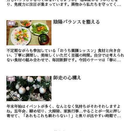
り、免疫力に注目が集まっています。異物から私たちを守ってくれる
免疫力には様々な臓器が関係しています。そのうちの...
陰陽バランスを整える
健康
不定期ながらも参加している「おうち薬膳レッスン」食材と向き合
い、丁寧に調理し、美味しくいただく至福の時間。自分では考えられ
ない食材の組み合わせで、毎回新鮮です。今回のテーマは「春に乱れ
がちな陰陽バランスを整える」うるい・うど・うこぎ・新玉...
師走の心構え
健康
年末年始はイベントが多く、なんとなく気持ちがそわそわしますよ
ね。忘年会、締め切り、大掃除、家族行事…やることが一気に押し
寄せて、「あれもこれも終わらない！」と焦りが出やすい時期です。
仕事でも私生活でも負荷がかかりやすく、普段は気にならない...