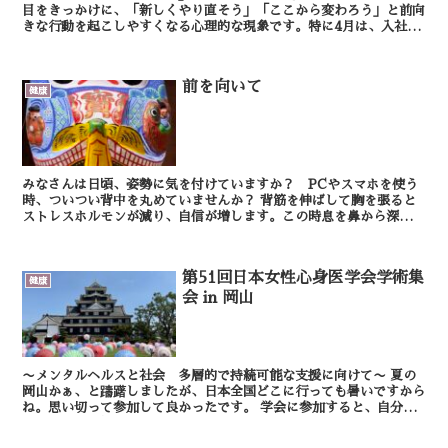
目をきっかけに、「新しくやり直そう」「ここから変わろう」と前向
きな行動を起こしやすくなる心理的な現象です。特に4月は、入社や
異動、部署変更など環境の変化が多く、この効果が高まり...
前を向いて
健康
みなさんは日頃、姿勢に気を付けていますか？ PCやスマホを使う
時、ついつい背中を丸めていませんか？ 背筋を伸ばして胸を張ると
ストレスホルモンが減り、自信が増します。この時息を鼻から深く吸
うと効果が倍増します。 背筋を伸ばして胸...
第51回日本女性心身医学会学術集
健康
会 in 岡山
〜メンタルヘルスと社会 多層的で持続可能な支援に向けて〜 夏の
岡山かぁ、と躊躇しましたが、日本全国どこに行っても暑いですから
ね。思い切って参加して良かったです。 学会に参加すると、自分の
専門ではない領域の発表を聴く機会に恵まれ...