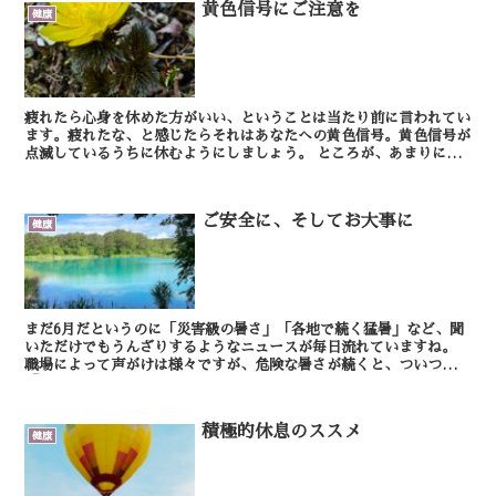
黄色信号にご注意を
健康
疲れたら心身を休めた方がいい、ということは当たり前に言われてい
ます。疲れたな、と感じたらそれはあなたへの黄色信号。黄色信号が
点滅しているうちに休むようにしましょう。 ところが、あまりに無
理をしすぎると、疲れを感じたときに行動をセーブ...
ご安全に、そしてお大事に
健康
まだ6月だというのに「災害級の暑さ」「各地で続く猛暑」など、聞
いただけでもうんざりするようなニュースが毎日流れていますね。
職場によって声がけは様々ですが、危険な暑さが続くと、ついつい
「ご安全に！」と言いたくなります。 暑さに...
積極的休息のススメ
健康